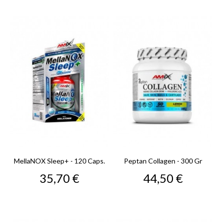
MellaNOX Sleep+ - 120 Caps.
Peptan Collagen - 300 Gr
Precio
Precio
35,70 €
44,50 €