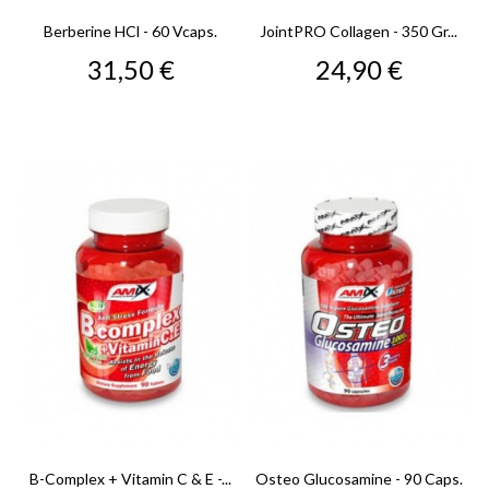
Berberine HCl - 60 Vcaps.
JointPRO Collagen - 350 Gr...
Precio
Precio
31,50 €
24,90 €
B-Complex + Vitamin C & E -...
Osteo Glucosamine - 90 Caps.