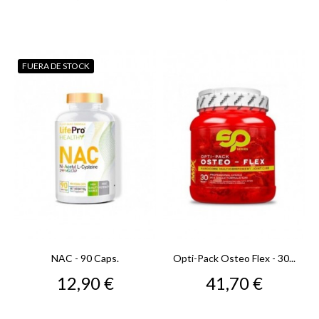
FUERA DE STOCK
NAC - 90 Caps.
Opti-Pack Osteo Flex - 30...
Precio
Precio
12,90 €
41,70 €