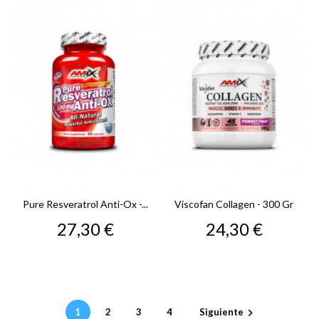
Pure Resveratrol Anti-Ox -...
Viscofan Collagen - 300 Gr
Precio
Precio
27,30 €
24,30 €
1
2
3
4
Siguiente
