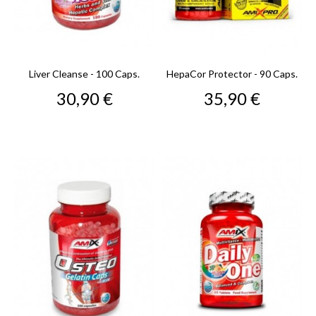
Liver Cleanse - 100 Caps.
HepaCor Protector - 90 Caps.
Precio
Precio
30,90 €
35,90 €