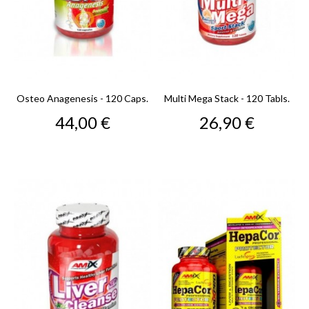
Osteo Anagenesis - 120 Caps.
Multi Mega Stack - 120 Tabls.
Precio
Precio
44,00 €
26,90 €