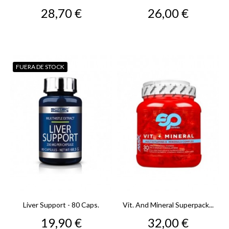
Precio
Precio
28,70 €
26,00 €
FUERA DE STOCK
Liver Support - 80 Caps.
Vit. And Mineral Superpack...
Precio
Precio
19,90 €
32,00 €